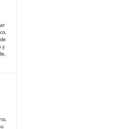
uar
co.
 de
s y
de,
no,
su