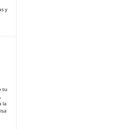
as y
o su
,
 la
isa