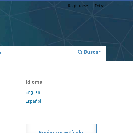
Registrarse
Entrar
Buscar
P
Idioma
English
Español
Enviar un artículo