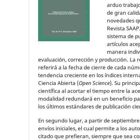
arduo trabaj
de gran cali
novedades qu
Revista SAAP.
sistema de pu
artículos ace
manera indiv
evaluación, corrección y producción. La 
referirá a la fecha de cierre de cada nú
tendencia creciente en los índices interna
Ciencia Abierta (
Open Science
). Su princi
científica al acortar el tiempo entre la a
modalidad redundará en un beneficio para
los últimos estándares de publicación cien
En segundo lugar, a partir de septiembre 
envíos iniciales, el cual permite a los au
citado que prefieran, siempre que sea con