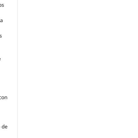
os
la
s
e
 con
o de