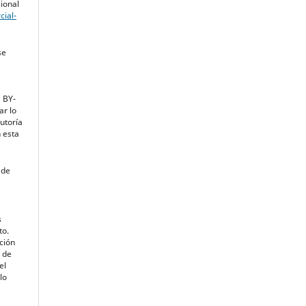
cional
ial-
se
 BY-
ar lo
utoría
n esta
 de
s
to.
ción
a de
el
lo