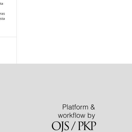
ta
oras
ista