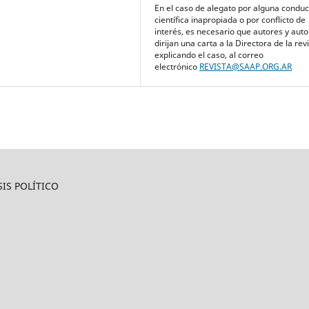
En el caso de alegato por alguna conduc
científica inapropiada o por conflicto de
interés, es necesario que autores y aut
dirijan una carta a la Directora de la rev
explicando el caso, al correo
electrónico
REVISTA@SAAP.ORG.AR
IS POLÍTICO