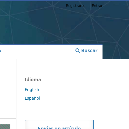
Registrarse
Entrar
Buscar
P
Idioma
English
Español
Enviar un artículo