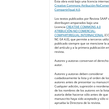
Esta obra está bajo una licencia interna
Creative Commons Atribución-NoComerc
CompartirIgual 4.0
.
Los textos publicados por Revista SAAP 
distribuyen amparados bajo una
Licencia
CREATIVE COMMONS 4.0
ATRIBUCIÓN-NO COMERCIAL-
COMPARTIRIGUAL INTERNACIONAL
(CC
NC-SA 4.0), que permite a terceros utiliz
publicado siempre que se mencione la a
del artículo y a la primera publicación e
revista.
Autores y autoras conservan el derecho
autor.
Autores y autoras deben considerar
cuidadosamente la lista y el orden de lo
autores antes de presentar su manuscri
Cualquier adición, supresión o reordena
de los nombres de los autores en la list
autoría debe hacerse sólo antes de que 
manuscrito haya sido aceptado y sólo si 
aprueba la Directora de la revista.